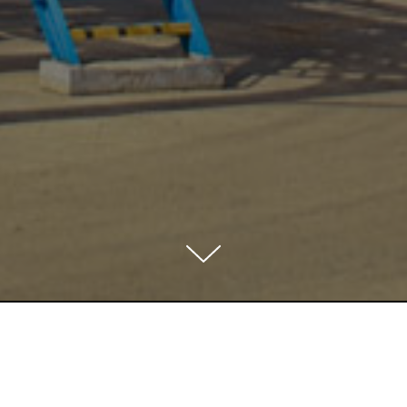
етствии с Требованиями к матер
вержденными приказом Министерс