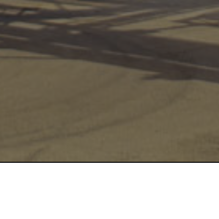
иалам оценки воздействия
тва природных ресурсов и