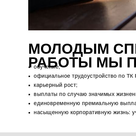
МОЛОДЫМ СП
РАБОТЫ МЫ П
обучение;
официальное трудоустройство по ТК 
карьерный рост;
выплаты по случаю значимых жизненн
единовременную премиальную выплат
насыщенную корпоративную жизнь: уч