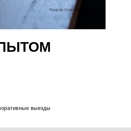
Photo by Dylan Gillis on Unsplash
ОПЫТОМ
рпоративные выезды