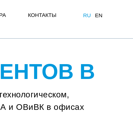
РА
КОНТАКТЫ
RU
EN
ДЕНТОВ В
технологическом,
иА и ОВиВК в офисах