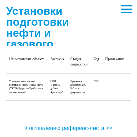
Установки
подготовки
нефти и
газового
конденсата:
Наименование объекта
Заказчик
Стадия
Год
Примечание
разработки
Установка комплексной
ООО
Проектная
2015
подготовки нефти и конденсата
"Газпром
документация.
(УКПНиК) группы Прибрежных
добыча
Рабочая
месторождений
Краснодар"
документация
К оглавлению референс-листа >>