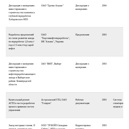
Декларация о намерениях
ОАО "Группа Альянс"
Декларация о
2004
инвестирования в
намерениях
строительство комплекса
глубокой переработки
Хабаровского НПЗ
Разработка предложений
ОАО
Предложения
2003
по схеме развития завода
"Херсоннефтепереработка",
по переработке 1,8 млн.т/
НК "Альянс", Украина
год и 2.5 млн.т/год сырой
нефти
Декларация о намерении
ЗАО "ВНП", Выборг
Декларация о
2003
инвестирования в
намерении
строительство
нефтеперерабатывающего
завода в Выборгском
районе Ленинградской
области
Капитальный ремонт
Астраханский ГПЗ, ОАО
Рабочая
2003
Система
АГПЗ в части разработки
"Газпром"
документация
смонтирована и
проекта привязки систем
пущена в 2004
управления
Завод моторных топлив. II
ООО "ЛУКОЙЛ-Западная
Корректировка
2003
очередь строительства
Сибирь", НПЗ в составе
технико-