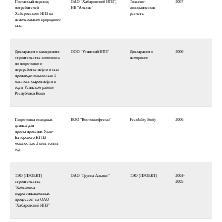
Поэтапный перевод
ОАО "Хабаровский НПЗ",
Технико-
2007
потребителей
НК "Альянс"
экономические
Хабаровского НПЗ на
расчеты
использование природного
газа
Декларация о намерениях
ООО "Усинский НПЗ"
Декларация о
2006
строительства комплекса
намерении
по подготовке и
переработке нефти и газа
производительностью 1
млн.тонн сырой нефти в
год в Усинском районе
Республики Коми
Подготовка исходных
КОО "Востокнефтегаз"
Feasibility Study
2006
данных для
проектирования Улан-
Баторского НГПЗ
мощностью 2 млн. тонн в
год
ТЭО (ПРОЕКТ)
ОАО "Группа Альянс"
ТЭО (ПРОЕКТ)
2004-
строительства
2005
"Комплекса
гидрогенизационных
процессов" на ОАО
"Хабаровский НПЗ"