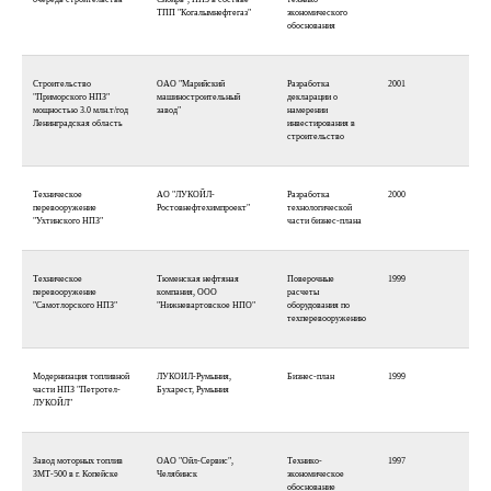
ТПП "Когалымнефтегаз"
экономического
обоснования
Строительство
ОАО "Марийский
Разработка
2001
"Приморского НПЗ"
машиностроительный
декларации о
мощностью 3.0 млн.т/год
завод"
намерении
Ленинградская область
инвестирования в
строительство
Техническое
АО "ЛУКОЙЛ-
Разработка
2000
перевооружение
Ростовнефтехимпроект"
технологической
"Ухтинского НПЗ"
части бизнес-плана
Техническое
Тюменская нефтяная
Поверочные
1999
перевооружение
компания, ООО
расчеты
"Самотлорского НПЗ"
"Нижневартовское НПО"
оборудования по
техперевооружению
Модернизация топливной
ЛУКОИЛ-Румыния,
Бизнес-план
1999
части НПЗ "Петротел-
Бухарест, Румыния
ЛУКОЙЛ"
Завод моторных топлив
ОАО "Ойл-Сервис",
Технико-
1997
ЗМТ-500 в г. Копейске
Челябинск
экономическое
обоснование