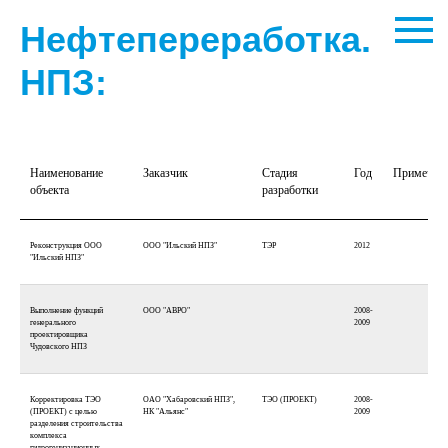
Нефтепереработка.
НПЗ:
Наименование
Заказчик
Стадия
Год
Примечан
объекта
разработки
Реконструкция ООО
ООО "Ильский НПЗ"
ТЭР
2012
"Ильский НПЗ"
Выполнение функций
ООО "АВРО"
2008-
генерального
2009
проектировщика
Чудовского НПЗ
Корректировка ТЭО
ОАО "Хабаровский НПЗ",
ТЭО (ПРОЕКТ)
2008-
(ПРОЕКТ) с целью
НК "Альянс"
2009
разделения строительства
комплекса
гидрогенизационных