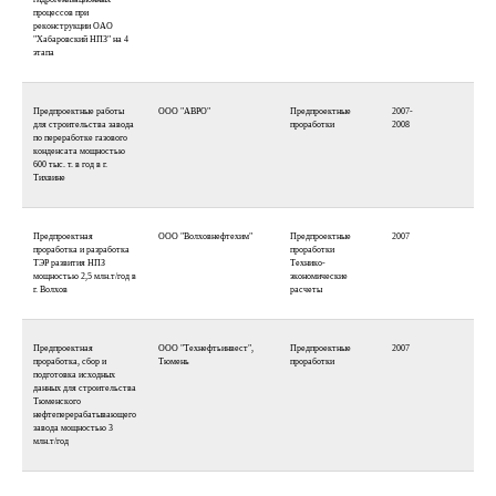
процессов при
реконструкции ОАО
"Хабаровский НПЗ" на 4
этапа
Предпроектные работы
ООО "АВРО"
Предпроектные
2007-
для строительства завода
проработки
2008
по переработке газового
конденсата мощностью
600 тыс. т. в год в г.
Тихвине
Предпроектная
ООО "Волховнефтехим"
Предпроектные
2007
проработка и разработка
проработки
ТЭР развития НПЗ
Технико-
мощностью 2,5 млн.т/год в
экономические
г. Волхов
расчеты
Предпроектная
ООО "Технефтьинвест",
Предпроектные
2007
проработка, сбор и
Тюмень
проработки
подготовка исходных
данных для строительства
Тюменского
нефтеперерабатывающего
завода мощностью 3
млн.т/год