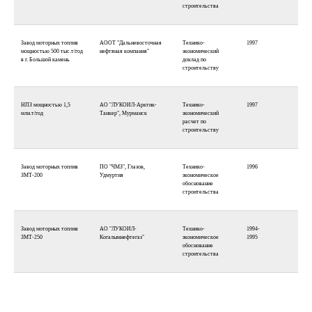
строительства
Завод моторных топлив
АООТ "Дальневосточная
Технико-
1997
мощностью 500 тыс.т/год
нефтяная компания"
экономический
в г. Большой камень
доклад по
строительству
НПЗ мощностью 1,5
АО "ЛУКОИЛ-Арктик-
Технико-
1997
млн.т/год
Танкер", Мурманск
экономический
расчет по
строительству
Завод моторных топлив
ПО "ЧМЗ", Глазов,
Технико-
1996
ЗМТ-200
Удмуртия
экономическое
обоснование
строительства
Завод моторных топлив
АО "ЛУКОИЛ-
Технико-
1994-
ЗМТ-250
Когалымнефтегаз"
экономическое
1995
обоснование
строительства