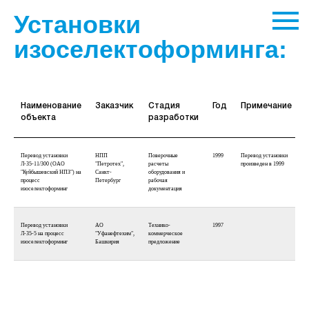
Установки
изоселектоформинга:
Наименование
Заказчик
Стадия
Год
Примечание
объекта
разработки
Перевод установки
НПП
Поверочные
1999
Перевод установки
Л-35-11/300 (ОАО
"Петротех",
расчеты
произведен в 1999
"Куйбышевский НПЗ") на
Санкт-
оборудования и
процесс
Петербург
рабочая
изоселектоформинг
документация
Перевод установки
АО
Технико-
1997
Л-35-5 на процесс
"Уфанефтехим",
коммерческое
изоселектоформинг
Башкирия
предложение