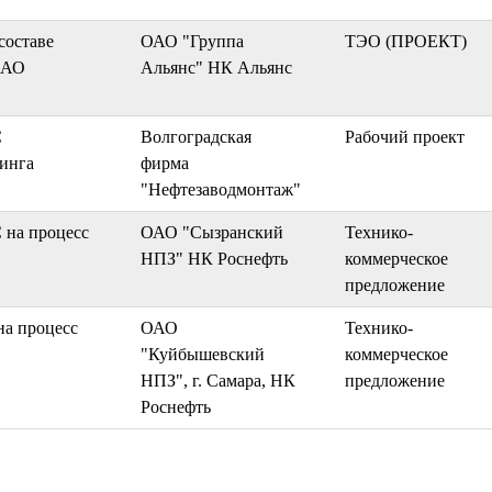
составе
ОАО "Группа
ТЭО (ПРОЕКТ)
ОАО
Альянс" НК Альянс
С
Волгоградская
Рабочий проект
кинга
фирма
"Нефтезаводмонтаж"
 на процесс
ОАО "Сызранский
Технико-
НПЗ" НК Роснефть
коммерческое
предложение
на процесс
ОАО
Технико-
"Куйбышевский
коммерческое
НПЗ", г. Самара, НК
предложение
Роснефть