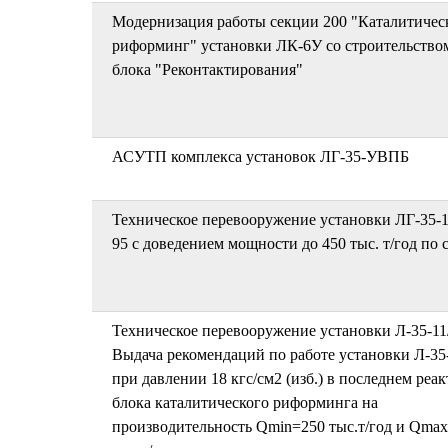
Модернизация работы секции 200 "Каталитичес
риформинг" установки ЛК-6У со строительство
блока "Реконтактирования"
АСУТП комплекса установок ЛГ-35-УВПБ
Техническое перевооружение установки ЛГ-35-1
95 с доведением мощности до 450 тыс. т/год по
Техническое перевооружение установки Л-35-11
Выдача рекомендаций по работе установки Л-35
при давлении 18 кгс/см2 (изб.) в последнем реак
блока каталитического риформинга на
производительность Qmin=250 тыс.т/год и Qma