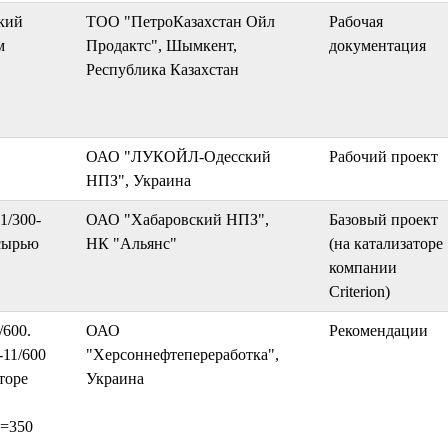
кий
ТОО "ПетроКазахстан Ойл
Рабочая
м
Продактс", Шымкент,
документация
Республика Казахстан
ОАО "ЛУКОЙЛ-Одесский
Рабочий проект
НПЗ", Украина
1/300-
ОАО "Хабаровский НПЗ",
Базовый проект
 сырью
НК "Альянс"
(на катализаторе
компании
Criterion)
/600.
ОАО
Рекомендации
-11/600
"Херсоннефтепереработка",
торе
Украина
x=350