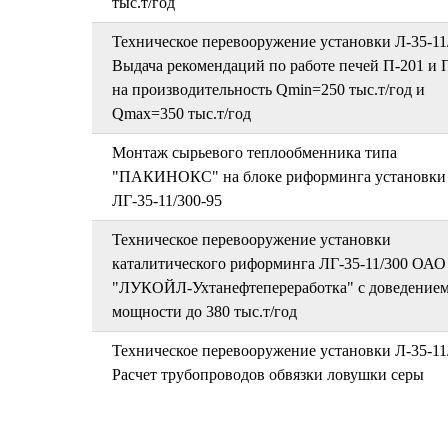
тыс.т/год
Техническое перевооружение установки Л-35-11
Выдача рекомендаций по работе печей П-201 и 
на производительность Qmin=250 тыс.т/год и
Qmax=350 тыс.т/год
Монтаж сырьевого теплообменника типа
"ПАКИНОКС" на блоке риформинга установки
ЛГ-35-11/300-95
Техническое перевооружение установки
каталитического риформинга ЛГ-35-11/300 ОАО
"ЛУКОЙЛ-Ухтанефтепереработка" с доведение
мощности до 380 тыс.т/год
Техническое перевооружение установки Л-35-11
Расчет трубопроводов обвязки ловушки серы