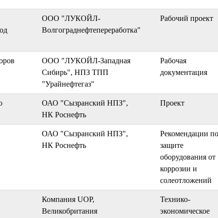
ООО "ЛУКОЙЛ-
Рабочий проект
год
Волгограднефтепереработка"
оров
ООО "ЛУКОЙЛ-Западная
Рабочая
Сибирь", НПЗ ТПП
документация
"Урайнефтегаз"
о
ОАО "Сызранский НПЗ",
Проект
НК Роснефть
ОАО "Сызранский НПЗ",
Рекомендации п
НК Роснефть
защите
оборудования от
коррозии и
солеотложений
Компания UOP,
Технико-
Великобритания
экономическое