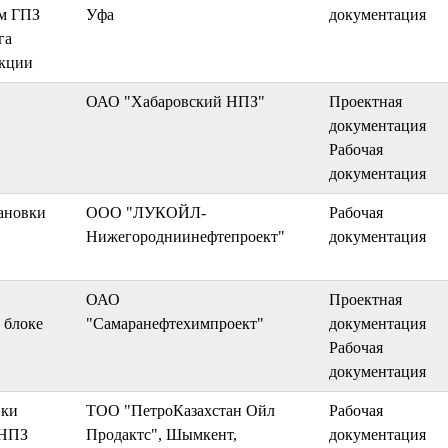
ом ГПЗ
Уфа
документация
га
акции
ОАО "Хабаровский НПЗ"
Проектная
документация
Рабочая
документация
тановки
ООО "ЛУКОЙЛ-
Рабочая
Нижегородниинефтепроект"
документация
ОАО
Проектная
 блоке
"Самаранефтехимпроект"
документация
Рабочая
документация
вки
ТОО "ПетроКазахстан Ойл
Рабочая
 НПЗ
Продактс", Шымкент,
документация